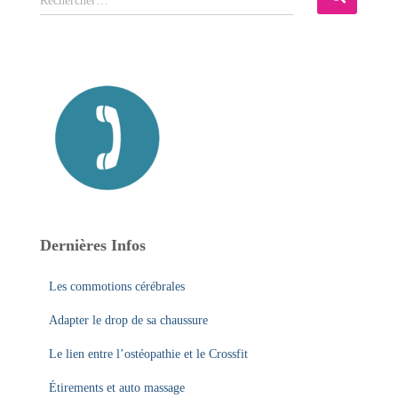
Rechercher…
e
c
h
e
r
c
h
e
r
:
Dernières Infos
Les commotions cérébrales
Adapter le drop de sa chaussure
Le lien entre l’ostéopathie et le Crossfit
Étirements et auto massage