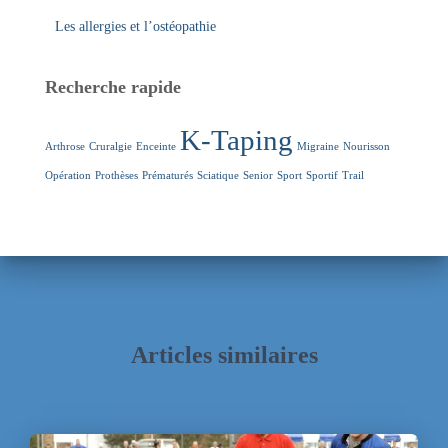
Les allergies et l’ostéopathie
Recherche rapide
K-Taping
Arthrose
Cruralgie
Enceinte
Migraine
Nourisson
Opération
Prothèses
Prématurés
Sciatique
Senior
Sport
Sportif
Trail
Articles similaires