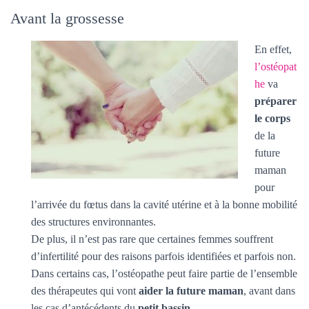
T
I
Avant la grossesse
O
N
En effet,
l’ostéopat
he
va
préparer
le corps
de la
future
maman
pour
l’arrivée du fœtus dans la cavité utérine et à la bonne mobilité
des structures environnantes.
De plus, il n’est pas rare que certaines femmes souffrent
d’infertilité pour des raisons parfois identifiées et parfois non.
Dans certains cas, l’ostéopathe peut faire partie de l’ensemble
des thérapeutes qui vont
aider la future maman
, avant dans
les cas d’antécédents du
petit bassin
.