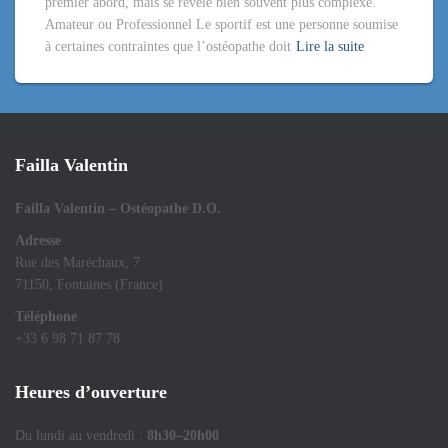
premier abord, mais se révèle bien souvent plus complexe.
Amateur ou Professionnel Le sportif est une personne soumise
à certaines contraintes que l’ostéopathe doit
Lire la suite
Failla Valentin
Failla Valentin – Ostéopathe D.O.
Adresse
Rue des Maréchaux, 7
71150, Fontaines (France)
Téléphone
+33 6 98 71 87 78
Heures d’ouverture
Du lundi au vendredi :
8h30–20h00