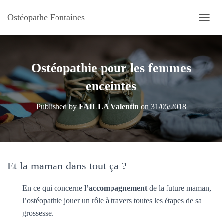
Ostéopathe Fontaines
O
U
V
R
I
Ostéopathie pour les femmes
R
/
enceintes
F
E
Published by
FAILLA Valentin
on
31/05/2018
R
M
E
R
L
A
Et la maman dans tout ça ?
N
A
V
En ce qui concerne
l’accompagnement
de la future maman,
I
l’ostéopathie jouer un rôle à travers toutes les étapes de sa
G
grossesse.
A