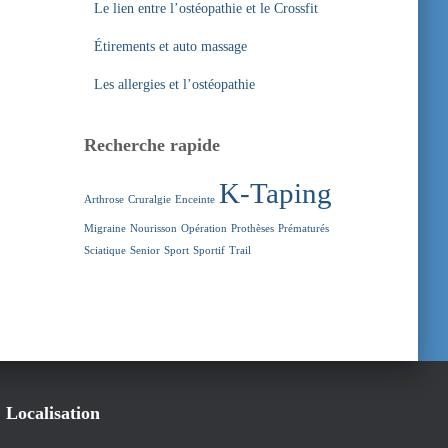
Le lien entre l’ostéopathie et le Crossfit
Étirements et auto massage
Les allergies et l’ostéopathie
Recherche rapide
K-Taping
Arthrose
Cruralgie
Enceinte
Migraine
Nourisson
Opération
Prothèses
Prématurés
Sciatique
Senior
Sport
Sportif
Trail
Localisation