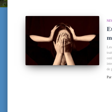
NE
Et
mi
Les
tra
ost
int
de 
Pa