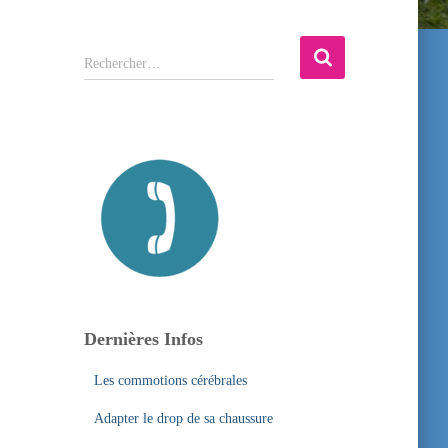
R
Rechercher…
e
c
h
e
r
c
h
e
r
:
Dernières Infos
Les commotions cérébrales
Adapter le drop de sa chaussure