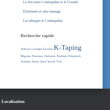
Le lien entre l’ostéopathie et le Crossfit
Étirements et auto massage
Les allergies et l’ostéopathie
Recherche rapide
K-Taping
Arthrose
Cruralgie
Enceinte
Migraine
Nourisson
Opération
Prothèses
Prématurés
Sciatique
Senior
Sport
Sportif
Trail
Localisation