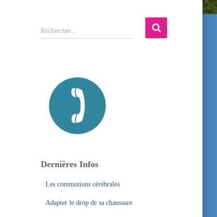
R
Rechercher…
e
c
h
e
r
c
h
e
r
:
Dernières Infos
Les commotions cérébrales
Adapter le drop de sa chaussure