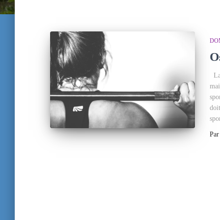
DO
O
La 
mai
spo
doi
spor
Pa