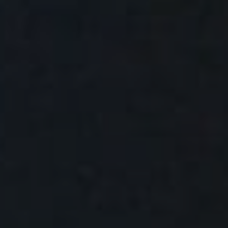
T
I
O
N