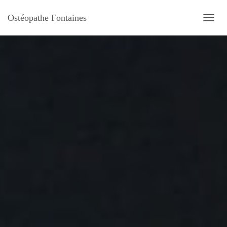
Ostéopathe Fontaines
O
U
V
R
I
R
/
F
E
R
M
E
R
L
A
N
A
V
I
G
A