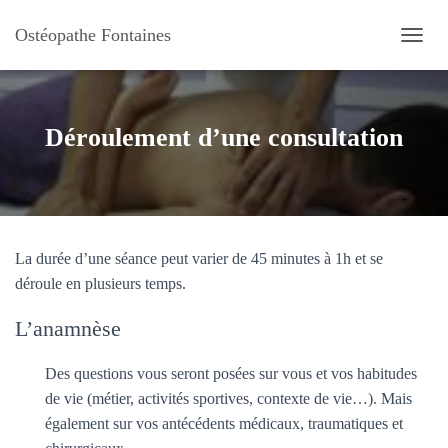
Ostéopathe Fontaines
O
U
V
R
I
Déroulement d’une consultation
R
/
F
E
R
M
La durée d’une séance peut varier de 45 minutes à 1h et se
E
R
déroule en plusieurs temps.
L
A
L’anamnèse
N
A
Des questions vous seront posées sur vous et vos habitudes
V
I
de vie (métier, activités sportives, contexte de vie…). Mais
G
également sur vos antécédents médicaux, traumatiques et
A