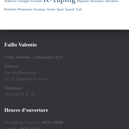
Arthrose
Cruralgie
Enceinte
Migraine
Nourisson
Opération
Prothèses
Prématurés
Sciatique
Senior
Sport
Sportif
Trail
Failla Valentin
Failla Valentin – Ostéopathe D.O.
Adresse
Rue des Maréchaux, 7
71150, Fontaines (France)
Téléphone
+33 6 98 71 87 78
Heures d’ouverture
Du lundi au vendredi :
8h30–20h00
Samedi :
8h30–12h30