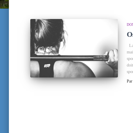
DO
O
La 
mai
spo
doi
spor
Pa