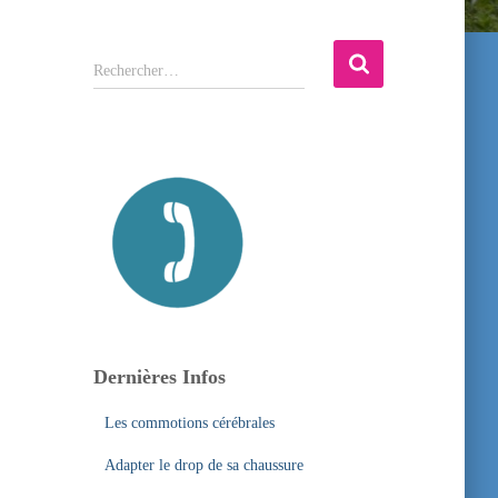
R
Rechercher…
e
c
h
e
r
c
h
e
r
:
Dernières Infos
Les commotions cérébrales
Adapter le drop de sa chaussure