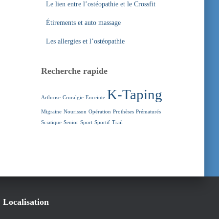
Le lien entre l’ostéopathie et le Crossfit
Étirements et auto massage
Les allergies et l’ostéopathie
Recherche rapide
K-Taping
Arthrose
Cruralgie
Enceinte
Migraine
Nourisson
Opération
Prothèses
Prématurés
Sciatique
Senior
Sport
Sportif
Trail
Localisation