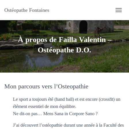
Ostéopathe Fontaines
O
U
V
R
I
À propos de Failla Valentin –
R
/
Ostéopathe D.O.
F
E
R
M
E
R
Mon parcours vers l’Osteopathie
L
A
N
Le sport a toujours été (hand ball) et est encore (crossfit) un
A
élément essentiel de mon équilibre.
V
I
Ne dit-on pas… Mens Sana in Corpore Sano ?
G
A
J’ai découvert l’ostéopathie durant une année à la Faculté des