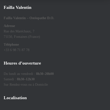
Failla Valentin
Failla Valentin – Ostéopathe D.O.
Adresse
Rue des Maréchaux, 7
71150, Fontaines (France)
Téléphone
+33 6 98 71 87 78
Heures d’ouverture
Du lundi au vendredi :
8h30–20h00
Samedi :
8h30–12h30
Sur Rendez-vous ou à Domicile
Localisation