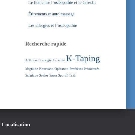
Le lien entre l’ostéopathie et le Crossfit
Étirements et auto massage
Les allergies et l’ostéopathie
Recherche rapide
K-Taping
Arthrose
Cruralgie
Enceinte
Migraine
Nourisson
Opération
Prothèses
Prématurés
Sciatique
Senior
Sport
Sportif
Trail
Localisation