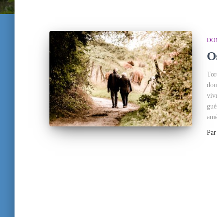
DO
O
Tor
dou
viv
gué
amé
Pa