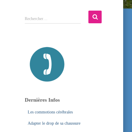
R
Rechercher…
e
c
h
e
r
c
h
e
r
:
Dernières Infos
Les commotions cérébrales
Adapter le drop de sa chaussure