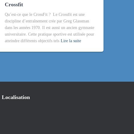
Crossfit
Qu’est-ce que le CrossFit ? Le Crossfit est une
discipline d’entraînement crée par Greg Glassman
dans les années 1970. Il est aussi un ancien gymnaste
universitaire. Cette pratique sportive est utilisée pour
atteindre différents objectifs tels
Lire la suite
Localisation