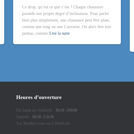
Le drop, qu’est ce que c’est ? Chaque chaussure
possède son propre degré d’inclinaison. Pour parler
bien plus simplement, une chaussure peut être plate,
comme une tong ou une Converse. Ou alors être très
pentue, comme
Lire la suite
Heures d’ouverture
Du lundi au vendredi :
8h30–20h00
Samedi :
8h30–12h30
Sur Rendez-vous ou à Domicile