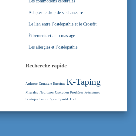
Les commotions cérébrales
Adapter le drop de sa chaussure
Le lien entre l’ostéopathie et le Crossfit
Étirements et auto massage
Les allergies et l’ostéopathie
Recherche rapide
K-Taping
Arthrose
Cruralgie
Enceinte
Migraine
Nourisson
Opération
Prothèses
Prématurés
Sciatique
Senior
Sport
Sportif
Trail