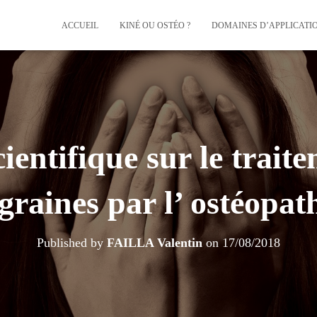
ACCUEIL
KINÉ OU OSTÉO ?
DOMAINES D’APPLICATI
ientifique sur le trait
graines par l’ ostéopath
Published by
FAILLA Valentin
on
17/08/2018