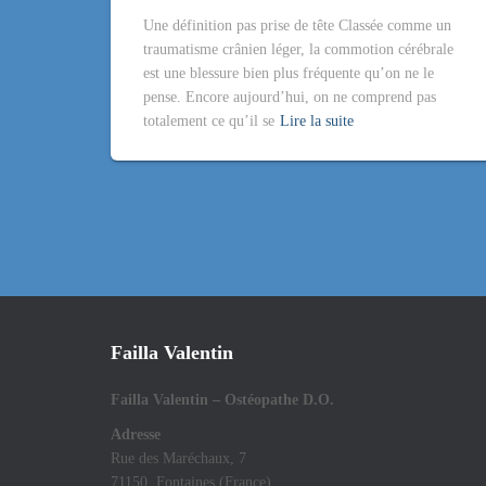
Une définition pas prise de tête Classée comme un
traumatisme crânien léger, la commotion cérébrale
est une blessure bien plus fréquente qu’on ne le
pense. Encore aujourd’hui, on ne comprend pas
totalement ce qu’il se
Lire la suite
Failla Valentin
Failla Valentin – Ostéopathe D.O.
Adresse
Rue des Maréchaux, 7
71150, Fontaines (France)